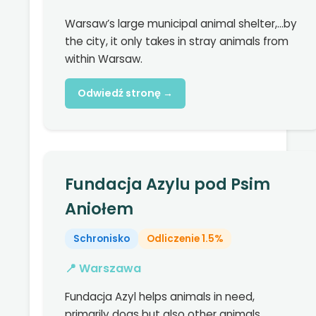
Warsaw’s large municipal animal shelter,...by
the city, it only takes in stray animals from
within Warsaw.
Odwiedź stronę →
Fundacja Azylu pod Psim
Aniołem
Schronisko
Odliczenie 1.5%
📍 Warszawa
Fundacja Azyl helps animals in need,
primarily dogs but also other animals